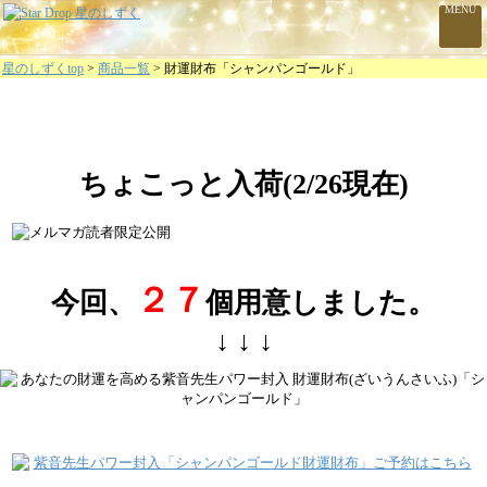
MENU
星のしずくtop
>
商品一覧
> 財運財布「シャンパンゴールド」
ちょこっと入荷(2/26現在)
２７
今回、
個用意しました。
↓ ↓ ↓