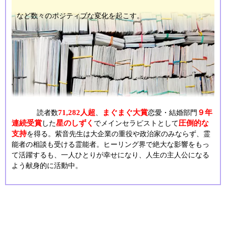
など数々のポジティブな変化を起こす。
71,282人超
まぐまぐ大賞
９年
読者数
、
恋愛・結婚部門
連続受賞
星のしずく
圧倒的な
した
でメインセラピストとして
支持
を得る。紫音先生は大企業の重役や政治家のみならず、霊
能者の相談も受ける霊能者。ヒーリング界で絶大な影響をもっ
て活躍するも、一人ひとりが幸せになり、人生の主人公になる
よう献身的に活動中。