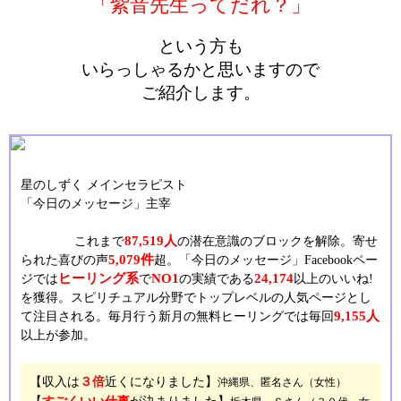
「紫音先生ってだれ？」
という方も
いらっしゃるかと思いますので
ご紹介します。
星のしずく メインセラピスト
「今日のメッセージ」主宰
87,519人
これまで
の潜在意識のブロックを解除。寄せ
5,079件
られた喜びの声
超。「今日のメッセージ」Facebookペー
ヒーリング系
NO1
24,174
ジでは
で
の実績である
以上のいいね!
を獲得。スピリチュアル分野でトップレベルの人気ページとし
9,155人
て注目される。毎月行う新月の無料ヒーリングでは毎回
以上が参加。
【収入は
３倍
近くになりました】
沖縄県、匿名さん（女性）