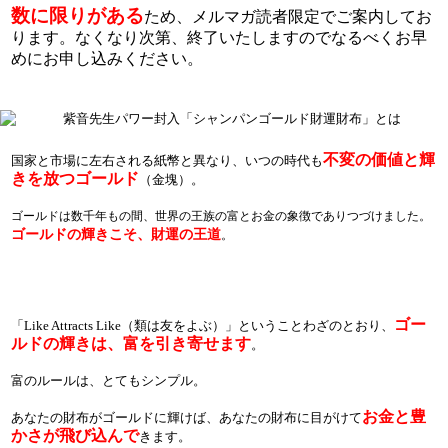
数に限りがある
ため、メルマガ読者限定でご案内してお
ります。なくなり次第、終了いたしますのでなるべくお早
めにお申し込みください。
不変の価値と輝
国家と市場に左右される紙幣と異なり、いつの時代も
きを放つゴールド
（金塊）。
ゴールドは数千年もの間、世界の王族の富とお金の象徴でありつづけました。
ゴールドの輝きこそ、財運の王道
。
ゴー
「Like Attracts Like（類は友をよぶ）」ということわざのとおり、
ルドの輝きは、富を引き寄せます
。
富のルールは、とてもシンプル。
お金と豊
あなたの財布がゴールドに輝けば、あなたの財布に目がけて
かさが飛び込んで
きます。