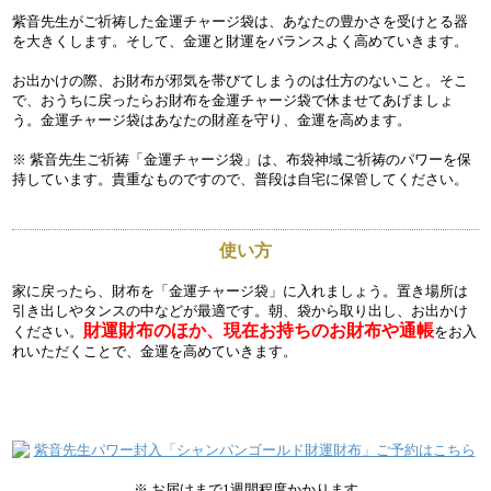
紫音先生がご祈祷した金運チャージ袋は、あなたの豊かさを受けとる器
を大きくします。そして、金運と財運をバランスよく高めていきます。
お出かけの際、お財布が邪気を帯びてしまうのは仕方のないこと。そこ
で、おうちに戻ったらお財布を金運チャージ袋で休ませてあげましょ
う。金運チャージ袋はあなたの財産を守り、金運を高めます。
※ 紫音先生ご祈祷「金運チャージ袋」は、布袋神域ご祈祷のパワーを保
持しています。貴重なものですので、普段は自宅に保管してください。
使い方
家に戻ったら、財布を「金運チャージ袋」に入れましょう。置き場所は
引き出しやタンスの中などが最適です。朝、袋から取り出し、お出かけ
財運財布のほか、現在お持ちのお財布や通帳
ください。
をお入
れいただくことで、金運を高めていきます。
※ お届けまで1週間程度かかります