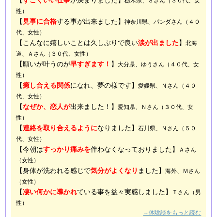
【
すごくいい仕事
が決まりました】
栃木県、Ｓさん（３０代、女
性）
【
見事に合格
する事が出来ました】
神奈川県、パンダさん（４０
代、女性）
【こんなに嬉しいことは久しぶりで良い
涙が出ました
】
北海
道、Ａさん（３０代、女性）
【願いが叶うのが
早すぎます！
】
大分県、ゆうさん（４０代、女
性）
【
癒し合える関係
になれ、夢の様です】
愛媛県、Ｎさん（４０
代、女性）
【
なぜか、恋人が
出来ました！】
愛知県、Ｎさん（３０代、女
性）
【
連絡を取り合えるように
なりました】
石川県、Ｎさん（５０
代、女性）
【今朝は
すっかり痛みを
伴わなくなっておりました】
Ａさん
（女性）
【身体が洗われる感じで
気分がよくなり
ました】
海外、Ｍさん
（女性）
【
凄い何かに導かれ
ている事を益々実感しました】
Ｔさん（男
性）
→体験談をもっと読む